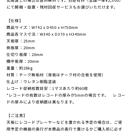
玄関渡しの場合は送料無料です。別途有料（全国一律¥2,500）
にて開梱・設置・残材回収サービスもお選びいただけます。
【仕様】
商品サイズ：W742 x D450 x H750mm
商品各マス寸法：W340 x D370 x H340mm
天板厚：25mm
側板厚：20mm
仕切り板厚：20mm
横中板厚：20mm
重量：約28kg
材質：チーク無垢材（背板はチーク材の合板を使用）
仕上げ：ウレタン樹脂塗装
レコード収納枚数目安：1マスあたり約60枚
*レコードの枚数はレコードの厚みが5mmの場合です。 レコー
ドの厚みにより収納数は異なります。
【ご注意】
天板にレコードプレーヤーなどを置かれる予定の場合は、ご使
用予定の機器の奥行が本商品の奥行で置けるかご購入前に必ず