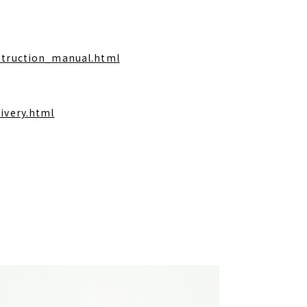
】
nstruction_manual.html
ivery.html