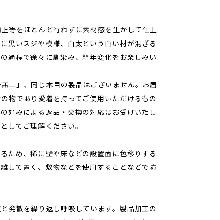
補正等をほとんど行わずに素材感を生かして仕上
目に黒いスジや模様、白太という白い材が混ざる
用の過程で徐々に馴染み、経年変化をお楽しみい
一無二」、同じ木目の製品はございません。お届
けの物であり愛着を持ってご使用いただけるもの
味の好みによる返品・交換の対応はお受けいたし
性としてご理解ください。
いるため、稀に壁や床などの設置面に色移りする
ら離して置く、敷物などを使用することなどで防
収と発散を繰り返し呼吸しています。製品加工の